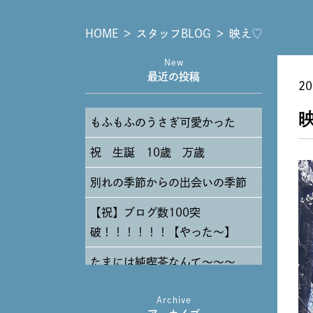
HOME
＞
スタッフBLOG
＞
映え♡
New
最近の投稿
20
もふもふのうさぎ可愛かった
祝 生誕 10歳 万歳
別れの季節からの出会いの季節
【祝】ブログ数100突
破！！！！！！【やった～】
たまには純喫茶なんて～～～
Archive