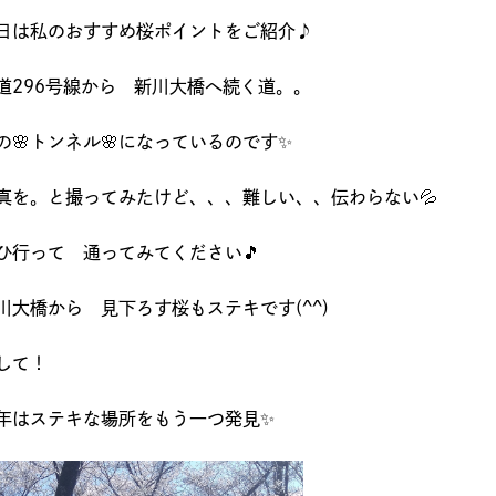
日は私のおすすめ桜ポイントをご紹介♪
道296号線から 新川大橋へ続く道。。
の🌸トンネル🌸になっているのです✨
真を。と撮ってみたけど、、、難しい、、伝わらない💦
ひ行って 通ってみてください🎵
川大橋から 見下ろす桜もステキです(^^)
して！
年はステキな場所をもう一つ発見✨