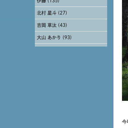
伊藤 (135)
2024年6月 (12)
北村 星斗 (27)
2024年5月 (19)
吉岡 草汰 (43)
2024年4月 (17)
大山 あかり (93)
安田 早那 (60)
戸田 好紀 (81)
木村 珠梨音 (101)
石川 滉大 (66)
神定 龍杜 (13)
今