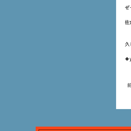
ぜ
佐
久
🍀