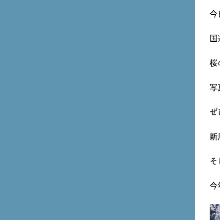
今
国
桜
写
ぜ
新
そ
今