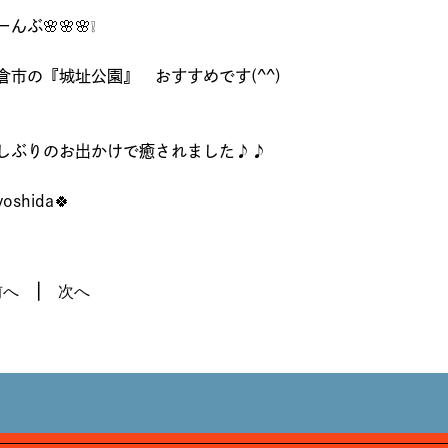
ーんぶ🌸🌸🌸❕
倉市の『城址公園』 おすすめです(^^)
しぶりのお出かけで癒されました♪♪
yoshida🍀
前へ
次へ