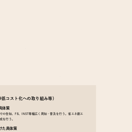
EH低コスト化への取り組み等）
具体策
の告知、FB、INST等幅広く周知・普及を行う。省エネ創エ
成を行う。
けた具体策