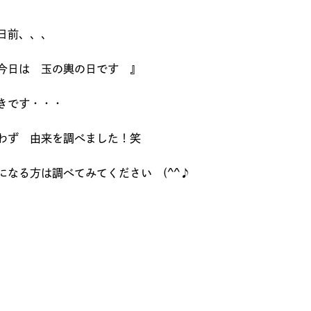
日前、、、
今日は 玉の輿の日です 』
きです・・・
わず 由来を調べました！笑
になる方は調べてみてください (^^♪