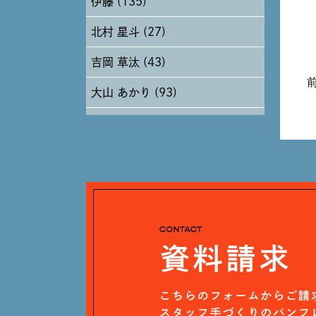
伊藤 (135)
2024年6月 (12)
北村 星斗 (27)
2024年5月 (19)
吉岡 草汰 (43)
2024年4月 (17)
大山 あかり (93)
安田 早那 (60)
戸田 好紀 (81)
木村 珠梨音 (101)
石川 滉大 (66)
神定 龍杜 (13)