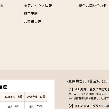
工事
- モデルハウス情報
- 総合お問い合わせ
- 施工実績
- お客様の声
-具体的なZEH普及策
（Z
目標
【1】ZEH周知・普及に向けた
ホームページへの提示、完成見学会で
2023年度 実績
2025年度 目標
ネの技術基準を周知徹底し、社員育
【2】ZEHのコストダウンに向
注文：0％
注文：35％