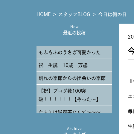
HOME
＞
スタッフBLOG
＞
今日は何の日
New
最近の投稿
20
もふもふのうさぎ可愛かった
祝 生誕 10歳 万歳
別れの季節からの出会いの季節
『
【祝】ブログ数100突
エ
破！！！！！！【やった～】
毎
たまには純喫茶なんて～～～
生
Archive