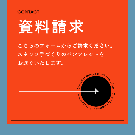
安田 早那 (60)
2024年4月 (17)
戸田 好紀 (81)
木村 珠梨音 (101)
石川 滉大 (66)
神定 龍杜 (13)