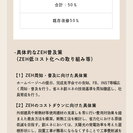
合計：50％
既存改修50％
-具体的なZEH普及策
（ZEH低コスト化への取り組み等）
【1】ZEH周知・普及に向けた具体策
ホームページへの提示、完成見学会での告知、FB、INST等幅広
く周知・普及を行う。省エネ創エネの技術基準を周知徹底し、社
員育成を行う。
【2】ZEHのコストダウンに向けた具体策
外部建具や断熱材等使用建材の見直しを常に行い費用対効果を踏
まえた最良方法を模索。断熱工法を検討し、省力化における原価
低減を目指す。創エネにおいては、太陽光の発電効率を考えた屋
根形状にし、設置工事が難易にならなくすることで工事費削減を