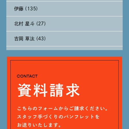
伊藤 (135)
2024年8月 (11)
北村 星斗 (27)
2024年7月 (11)
吉岡 草汰 (43)
2024年6月 (12)
大山 あかり (93)
2024年5月 (19)
安田 早那 (60)
2024年4月 (17)
戸田 好紀 (81)
木村 珠梨音 (101)
石川 滉大 (66)
神定 龍杜 (13)