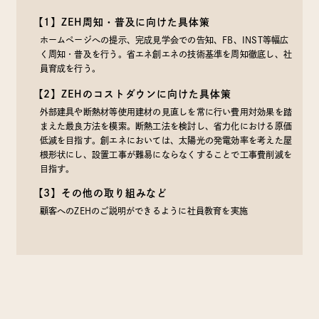
【1】ZEH周知・普及に向けた具体策
ホームページへの提示、完成見学会での告知、FB、INST等幅広
く周知・普及を行う。省エネ創エネの技術基準を周知徹底し、社
員育成を行う。
【2】ZEHのコストダウンに向けた具体策
外部建具や断熱材等使用建材の見直しを常に行い費用対効果を踏
まえた最良方法を模索。断熱工法を検討し、省力化における原価
低減を目指す。創エネにおいては、太陽光の発電効率を考えた屋
根形状にし、設置工事が難易にならなくすることで工事費削減を
目指す。
【3】その他の取り組みなど
顧客へのZEHのご説明ができるように社員教育を実施