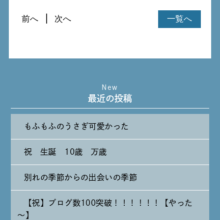
前へ
次へ
一覧へ
New
最近の投稿
もふもふのうさぎ可愛かった
祝 生誕 10歳 万歳
別れの季節からの出会いの季節
【祝】ブログ数100突破！！！！！！【やった
～】