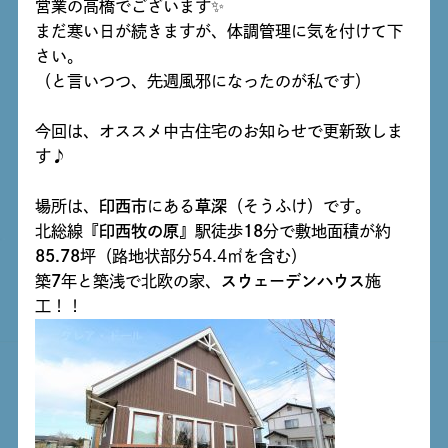
営業の高橋でございます✨
まだ寒い日が続きますが、体調管理に気を付けて下
さい。
（と言いつつ、先週風邪になったのが私です）
今回は、オススメ中古住宅のお知らせで更新致しま
す♪
場所は、
印西市
にある
草深
（そうふけ）です。
北総線『
印西牧の原
』駅徒歩
18
分で敷地面積が約
85.78
坪（路地状部分54.4㎡を含む）
築
7
年と築浅で北欧の家、
スウェーデンハウス
施
工！！