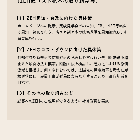
（ZEH低コスト化への取り組み等）
【1】ZEH周知・普及に向けた具体策
ホームページへの提示、完成見学会での告知、FB、INST等幅広
く周知・普及を行う。省エネ創エネの技術基準を周知徹底し、社
員育成を行う。
【2】ZEHのコストダウンに向けた具体策
外部建具や断熱材等使用建材の見直しを常に行い費用対効果を踏
まえた最良方法を模索。断熱工法を検討し、省力化における原価
低減を目指す。創エネにおいては、太陽光の発電効率を考えた屋
根形状にし、設置工事が難易にならなくすることで工事費削減を
目指す。
【3】その他の取り組みなど
顧客へのZEHのご説明ができるように社員教育を実施