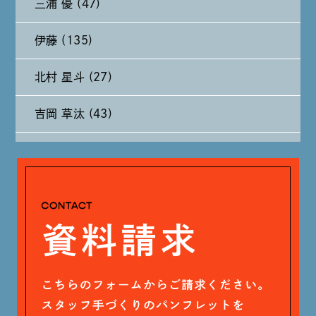
三浦 優 (47)
2024年9月 (11)
伊藤 (135)
2024年8月 (11)
北村 星斗 (27)
2024年7月 (11)
吉岡 草汰 (43)
2024年6月 (12)
大山 あかり (93)
2024年5月 (19)
安田 早那 (60)
2024年4月 (17)
戸田 好紀 (81)
木村 珠梨音 (101)
石川 滉大 (66)