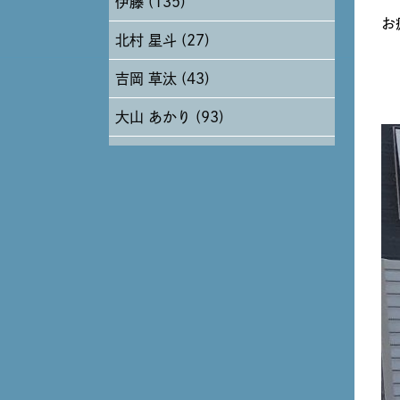
伊藤 (135)
2024年6月 (12)
お
北村 星斗 (27)
2024年5月 (19)
吉岡 草汰 (43)
2024年4月 (17)
大山 あかり (93)
安田 早那 (60)
戸田 好紀 (81)
木村 珠梨音 (101)
石川 滉大 (66)
神定 龍杜 (13)