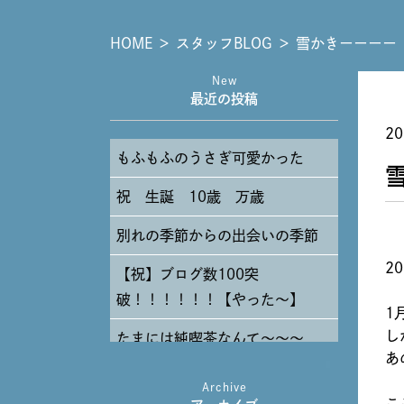
HOME
＞
スタッフBLOG
＞
雪かきーーーー
New
最近の投稿
20
もふもふのうさぎ可愛かった
祝 生誕 10歳 万歳
別れの季節からの出会いの季節
2
【祝】ブログ数100突
破！！！！！！【やった～】
1
し
たまには純喫茶なんて～～～
あ
Archive
こ