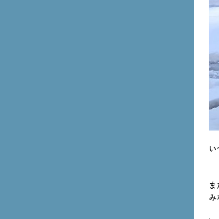
い
ま
み