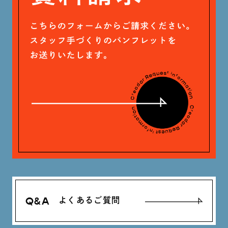
木村 珠梨音 (101)
石川 滉大 (66)
神定 龍杜 (13)
Q&A
よくあるご質問