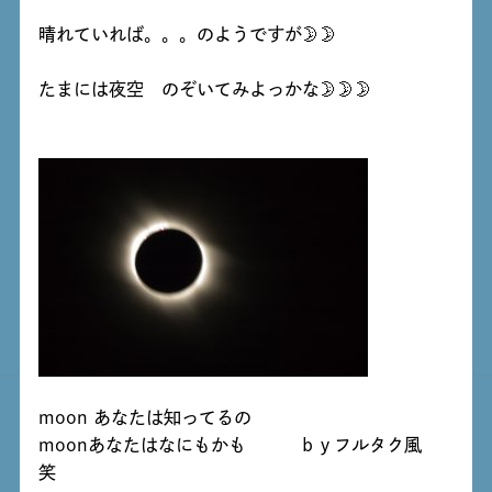
晴れていれば。。。のようですが🌛🌛
たまには夜空 のぞいてみよっかな🌛🌛🌛
moon あなたは知ってるの
moonあなたはなにもかも ｂｙフルタク風
笑