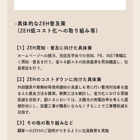
-具体的なZEH普及策
（ZEH低コスト化への取り組み等）
【1】ZEH周知・普及に向けた具体策
ホームページへの提示、完成見学会での告知、FB、INST等幅広
く周知・普及を行う。省エネ創エネの技術基準を周知徹底し、社
員育成を行う。
【2】ZEHのコストダウンに向けた具体策
外部建具や断熱材等使用建材の見直しを常に行い費用対効果を踏
まえた最良方法を模索。断熱工法を検討し、省力化における原価
低減を目指す。創エネにおいては、太陽光の発電効率を考えた屋
根形状にし、設置工事が難易にならなくすることで工事費削減を
目指す。
【3】その他の取り組みなど
顧客へのZEHのご説明ができるように社員教育を実施