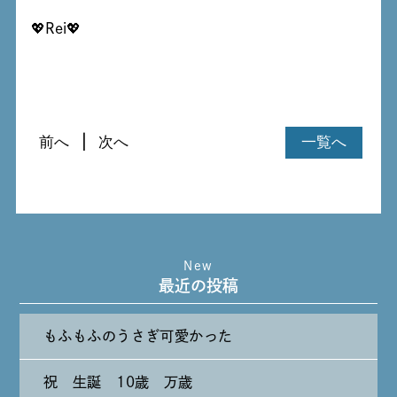
💖Rei💖
前へ
次へ
一覧へ
New
最近の投稿
もふもふのうさぎ可愛かった
祝 生誕 10歳 万歳