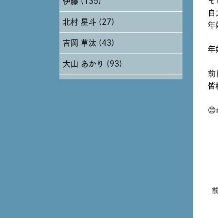
そ
伊藤 (135)
2024年6月 (12)
自
北村 星斗 (27)
2024年5月 (19)
年
吉岡 草汰 (43)
2024年4月 (17)
年
大山 あかり (93)
前
安田 早那 (60)
皆
戸田 好紀 (81)
😊
木村 珠梨音 (101)
石川 滉大 (66)
神定 龍杜 (13)