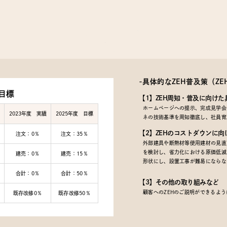
-具体的なZEH普及策
（Z
目標
【1】ZEH周知・普及に向けた
ホームページへの提示、完成見学会で
2023年度 実績
2025年度 目標
ネの技術基準を周知徹底し、社員育
【2】ZEHのコストダウンに向
注文：0％
注文：35％
外部建具や断熱材等使用建材の見直
を検討し、省力化における原価低減
建売：0％
建売：15％
形状にし、設置工事が難易にならな
合計：0％
合計：50％
【3】その他の取り組みなど
顧客へのZEHのご説明ができるよ
既存改修0％
既存改修50％