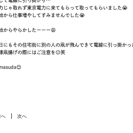
して電線に引っ掛かり…
力じゃ取れず東京電力に来てもらって取ってもらいました😭
始から仕事増やしてすみませんでした😭
始からやらかしたーーー😩
日にもその住宅街に別の人の凧が飛んできて電線に引っ掛かっ
様凧揚げの際にはご注意を😑笑
masuda😊
前へ
次へ