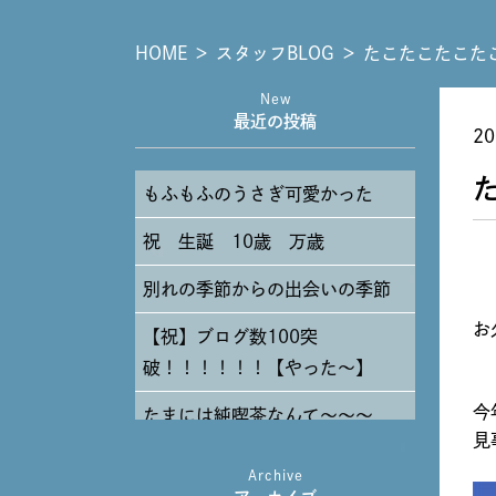
HOME
＞
スタッフBLOG
＞
たこたこたこた
New
最近の投稿
20
もふもふのうさぎ可愛かった
祝 生誕 10歳 万歳
別れの季節からの出会いの季節
お
【祝】ブログ数100突
破！！！！！！【やった～】
今
たまには純喫茶なんて～～～
見
Archive