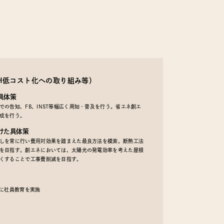
EH低コスト化への取り組み等）
具体策
の告知、FB、INST等幅広く周知・普及を行う。省エネ創エ
成を行う。
けた具体策
しを常に行い費用対効果を踏まえた最良方法を模索。断熱工法
を目指す。創エネにおいては、太陽光の発電効率を考えた屋根
くすることで工事費削減を目指す。
うに社員教育を実施