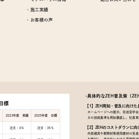
- 施工実績
- お客様の声
-具体的なZEH普及策
（Z
目標
【1】ZEH周知・普及に向けた
ホームページへの提示、完成見学会で
2023年度 実績
2025年度 目標
ネの技術基準を周知徹底し、社員育
【2】ZEHのコストダウンに向
注文：0％
注文：35％
外部建具や断熱材等使用建材の見直