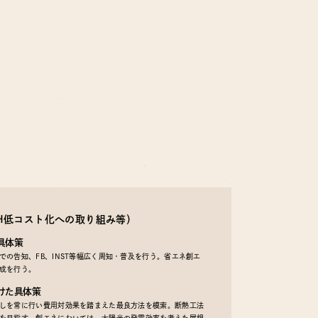
EH低コスト化への取り組み等）
具体策
の告知、FB、INST等幅広く周知・普及を行う。省エネ創エ
成を行う。
けた具体策
しを常に行い費用対効果を踏まえた最良方法を模索。断熱工法