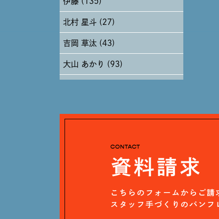
伊藤 (135)
2024年6月 (12)
北村 星斗 (27)
2024年5月 (19)
吉岡 草汰 (43)
2024年4月 (17)
大山 あかり (93)
安田 早那 (60)
戸田 好紀 (81)
木村 珠梨音 (101)
石川 滉大 (66)
神定 龍杜 (13)