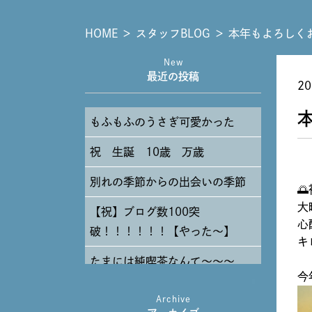
HOME
＞
スタッフBLOG
＞
本年もよろしく
New
最近の投稿
20
もふもふのうさぎ可愛かった
祝 生誕 10歳 万歳
別れの季節からの出会いの季節

大
【祝】ブログ数100突
心
破！！！！！！【やった～】
キ
たまには純喫茶なんて～～～
今
Archive