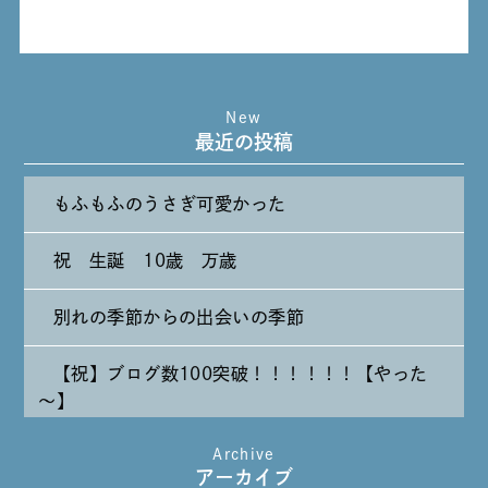
New
最近の投稿
もふもふのうさぎ可愛かった
祝 生誕 10歳 万歳
別れの季節からの出会いの季節
【祝】ブログ数100突破！！！！！！【やった
～】
Archive
たまには純喫茶なんて～～～
アーカイブ