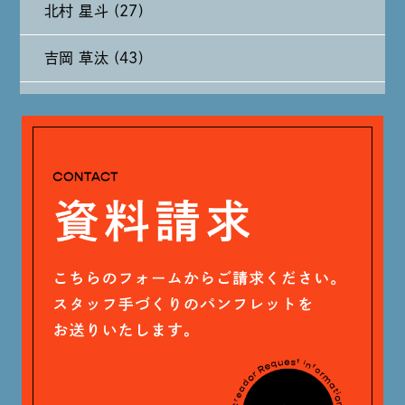
北村 星斗 (27)
2024年7月 (11)
吉岡 草汰 (43)
2024年6月 (12)
大山 あかり (93)
2024年5月 (19)
安田 早那 (60)
2024年4月 (17)
戸田 好紀 (81)
木村 珠梨音 (101)
石川 滉大 (66)
神定 龍杜 (13)