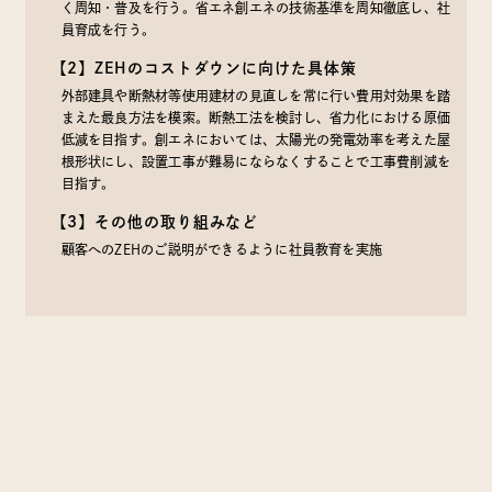
く周知・普及を行う。省エネ創エネの技術基準を周知徹底し、社
員育成を行う。
【2】ZEHのコストダウンに向けた具体策
外部建具や断熱材等使用建材の見直しを常に行い費用対効果を踏
まえた最良方法を模索。断熱工法を検討し、省力化における原価
低減を目指す。創エネにおいては、太陽光の発電効率を考えた屋
根形状にし、設置工事が難易にならなくすることで工事費削減を
目指す。
【3】その他の取り組みなど
顧客へのZEHのご説明ができるように社員教育を実施