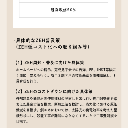
既存改修50％
-具体的なZEH普及策
（ZEH低コスト化への取り組み等）
【1】ZEH周知・普及に向けた具体策
ホームページへの提示、完成見学会での告知、FB、INST等幅広
く周知・普及を行う。省エネ創エネの技術基準を周知徹底し、社
員育成を行う。
【2】ZEHのコストダウンに向けた具体策
外部建具や断熱材等使用建材の見直しを常に行い費用対効果を踏
まえた最良方法を模索。断熱工法を検討し、省力化における原価
低減を目指す。創エネにおいては、太陽光の発電効率を考えた屋
根形状にし、設置工事が難易にならなくすることで工事費削減を
目指す。