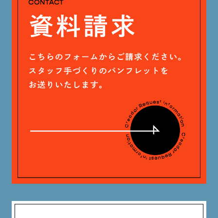
戸田 好紀 (81)
木村 珠梨音 (101)
石川 滉大 (66)
神定 龍杜 (13)