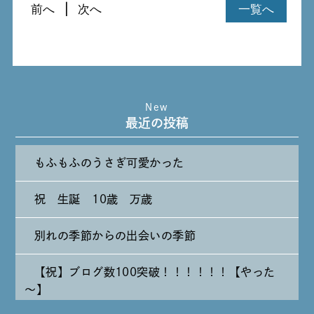
前へ
次へ
一覧へ
New
最近の投稿
もふもふのうさぎ可愛かった
祝 生誕 10歳 万歳
別れの季節からの出会いの季節
【祝】ブログ数100突破！！！！！！【やった
～】