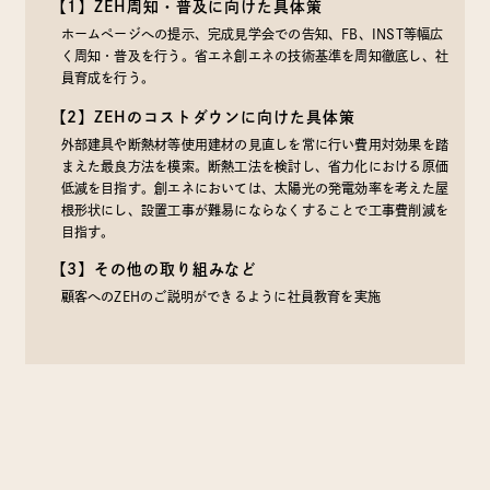
【1】ZEH周知・普及に向けた具体策
ホームページへの提示、完成見学会での告知、FB、INST等幅広
く周知・普及を行う。省エネ創エネの技術基準を周知徹底し、社
員育成を行う。
【2】ZEHのコストダウンに向けた具体策
外部建具や断熱材等使用建材の見直しを常に行い費用対効果を踏
まえた最良方法を模索。断熱工法を検討し、省力化における原価
低減を目指す。創エネにおいては、太陽光の発電効率を考えた屋
根形状にし、設置工事が難易にならなくすることで工事費削減を
目指す。
【3】その他の取り組みなど
顧客へのZEHのご説明ができるように社員教育を実施