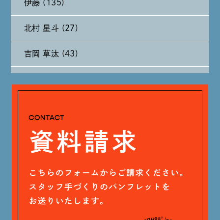
伊藤 (135)
2024年8月 (11)
北村 星斗 (27)
2024年7月 (11)
吉岡 草汰 (43)
2024年6月 (12)
大山 あかり (93)
2024年5月 (19)
安田 早那 (60)
2024年4月 (17)
戸田 好紀 (81)
木村 珠梨音 (101)
石川 滉大 (66)
神定 龍杜 (13)