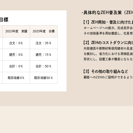
-具体的なZEH普及策
（Z
目標
【1】ZEH周知・普及に向けた
ホームページへの提示、完成見学会で
2023年度 実績
2025年度 目標
ネの技術基準を周知徹底し、社員育
【2】ZEHのコストダウンに向
注文：0％
注文：35％
外部建具や断熱材等使用建材の見直
を検討し、省力化における原価低減
建売：0％
建売：15％
形状にし、設置工事が難易にならな
合計：0％
合計：50％
【3】その他の取り組みなど
顧客へのZEHのご説明ができるよ
既存改修0％
既存改修50％