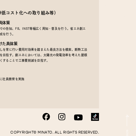
EH低コスト化への取り組み等）
具体策
の告知、FB、INST等幅広く周知・普及を行う。省エネ創エ
成を行う。
けた具体策
しを常に行い費用対効果を踏まえた最良方法を模索。断熱工法
を目指す。創エネにおいては、太陽光の発電効率を考えた屋根
くすることで工事費削減を目指す。
うに社員教育を実施
COPYRIGHT© MINATO. ALL RIGHTS RESERVED.