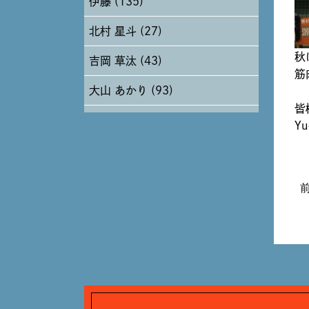
伊藤 (135)
2024年6月 (12)
北村 星斗 (27)
2024年5月 (19)
秋
吉岡 草汰 (43)
2024年4月 (17)
筋
大山 あかり (93)
皆
安田 早那 (60)
Yu
戸田 好紀 (81)
木村 珠梨音 (101)
石川 滉大 (66)
神定 龍杜 (13)