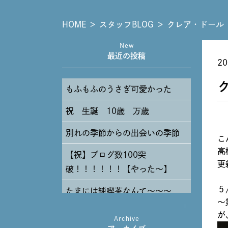
HOME
＞
スタッフBLOG
＞
クレア・ドール
New
最近の投稿
20
もふもふのうさぎ可愛かった
祝 生誕 10歳 万歳
別れの季節からの出会いの季節
こ
高
【祝】ブログ数100突
更
破！！！！！！【やった～】
５
たまには純喫茶なんて～～～
～
が
Archive