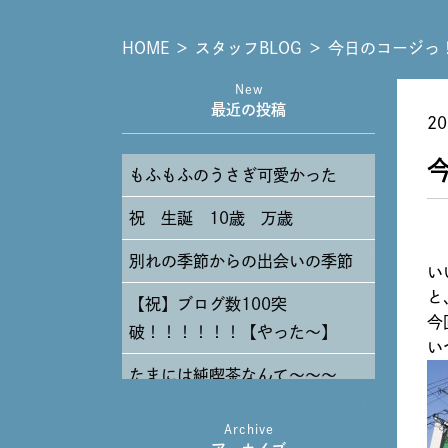
HOME
＞
スタッフBLOG
＞
今日のコージっ
New
最近の投稿
20
もふもふのうさぎ可愛かった
祝 生誕 10歳 万歳
別れの季節からの出会いの季節
い
と
【祝】ブログ数100突
今
破！！！！！！【やった～】
い
たまには純喫茶なんて～～～
Archive