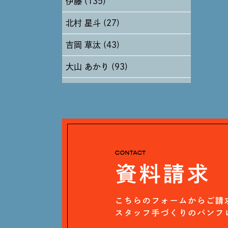
伊藤 (135)
2024年6月 (12)
北村 星斗 (27)
2024年5月 (19)
吉岡 草汰 (43)
2024年4月 (17)
大山 あかり (93)
安田 早那 (60)
戸田 好紀 (81)
木村 珠梨音 (101)
石川 滉大 (66)
神定 龍杜 (13)