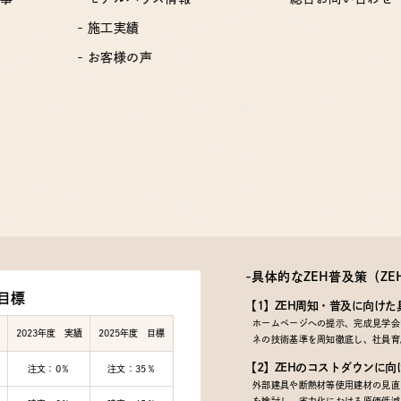
- 施工実績
- お客様の声
-具体的なZEH普及策
（Z
目標
【1】ZEH周知・普及に向けた
ホームページへの提示、完成見学会で
2023年度 実績
2025年度 目標
ネの技術基準を周知徹底し、社員育
【2】ZEHのコストダウンに向
注文：0％
注文：35％
外部建具や断熱材等使用建材の見直