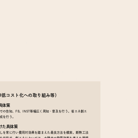
EH低コスト化への取り組み等）
具体策
の告知、FB、INST等幅広く周知・普及を行う。省エネ創エ
成を行う。
けた具体策
しを常に行い費用対効果を踏まえた最良方法を模索。断熱工法