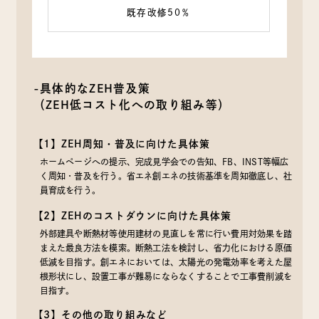
既存改修50％
-具体的なZEH普及策
（ZEH低コスト化への取り組み等）
【1】ZEH周知・普及に向けた具体策
ホームページへの提示、完成見学会での告知、FB、INST等幅広
く周知・普及を行う。省エネ創エネの技術基準を周知徹底し、社
員育成を行う。
【2】ZEHのコストダウンに向けた具体策
外部建具や断熱材等使用建材の見直しを常に行い費用対効果を踏
まえた最良方法を模索。断熱工法を検討し、省力化における原価
低減を目指す。創エネにおいては、太陽光の発電効率を考えた屋
根形状にし、設置工事が難易にならなくすることで工事費削減を
目指す。
【3】その他の取り組みなど