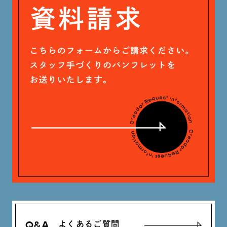
戸田 好紀 (81)
木村 珠梨音 (101)
石川 滉大 (66)
神定 龍杜 (13)
Q&A
よくあるご質問