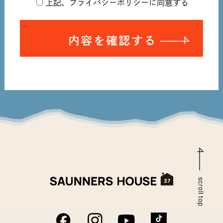
上記、プライバシーポリシーに同意する
第1条（プライバシー情報）
プライバシー情報のうち「個人情報」とは，個人情報保護
法にいう「個人情報」を指すものとし，生存する個人に関
入力内容を確認する
する情報であって，当該情報に含まれる氏名，生年月日，
住所，電話番号，連絡先その他の記述等により特定の個人
を識別できる情報を指します。
プライバシー情報のうち「履歴情報および特性情報」と
は，上記に定める「個人情報」以外のものをいい，ご利用
いただいたサービスやご購入いただいた商品，ご覧になっ
たページや広告の履歴，ユーザーが検索された検索キーワ
ード，ご利用日時，ご利用の方法，ご利用環境，郵便番号
や性別，職業，年齢，ユーザーのIPアドレス，クッキー情
報，位置情報，端末の個体識別情報などを指します。
第２条（プライバシー情報の収集方法）
当社は，ユーザーが利用登録をする際に氏名，生年月日，