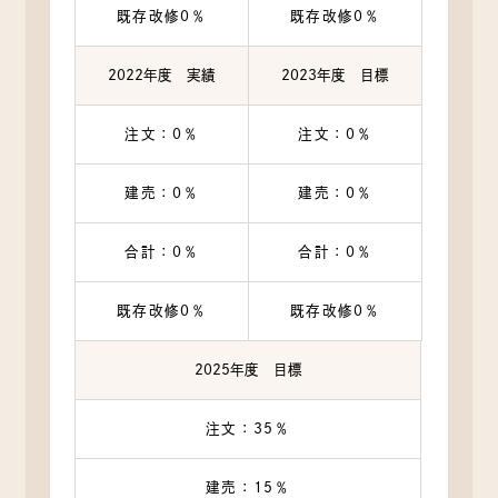
す。
既存改修0％
既存改修0％
（1）ユーザーに自分の登録情報の閲覧や修正，利用状況の
閲覧を行っていただくために，氏名，住所，連絡先，支払
方法などの登録情報，利用されたサービスや購入された商
2022年度 実績
2023年度 目標
品，およびそれらの代金などに関する情報を表示する目的
（2）ユーザーにお知らせや連絡をするためにメールアドレ
注文：0％
注文：0％
スを利用する場合やユーザーに商品を送付したり必要に応
じて連絡したりするため，氏名や住所などの連絡先情報を
建売：0％
建売：0％
利用する目的
（3）ユーザーの本人確認を行うために，氏名，生年月日，
住所，電話番号，銀行口座番号，クレジットカード番号，
合計：0％
合計：0％
運転免許証番号，配達証明付き郵便の到達結果などの情報
を利用する目的
既存改修0％
既存改修0％
（4）ユーザーに代金を請求するために，購入された商品名
や数量，利用されたサービスの種類や期間，回数，請求金
額，氏名，住所，銀行口座番号やクレジットカード番号な
2025年度 目標
どの支払に関する情報などを利用する目的
（5）ユーザーが簡便にデータを入力できるようにするため
注文：35％
に，当社に登録されている情報を入力画面に表示させた
り，ユーザーのご指示に基づいて他のサービスなど（提携
建売：15％
先が提供するものも含みます）に転送したりする目的