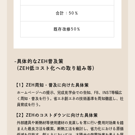
（6）代金の支払を遅滞したり第三者に損害を発生させたり
するなど，本サービスの利用規約に違反したユーザーや，
合計：50％
不正・不当な目的でサービスを利用しようとするユーザー
の利用をお断りするために，利用態様，氏名や住所など個
既存改修50％
人を特定するための情報を利用する目的
（7）ユーザーからのお問い合わせに対応するために，お問
い合わせ内容や代金の請求に関する情報など当社がユーザ
ーに対してサービスを提供するにあたって必要となる情報
や，ユーザーのサービス利用状況，連絡先情報などを利用
-具体的なZEH普及策
する目的
（ZEH低コスト化への取り組み等）
（8）上記の利用目的に付随する目的
【1】ZEH周知・普及に向けた具体策
第４条（個人情報の第三者提供）
ホームページへの提示、完成見学会での告知、FB、INST等幅広
く周知・普及を行う。省エネ創エネの技術基準を周知徹底し、社
当社は，次に掲げる場合を除いて，あらかじめユーザーの
員育成を行う。
同意を得ることなく，第三者に個人情報を提供することは
【2】ZEHのコストダウンに向けた具体策
ありません。ただし，個人情報保護法その他の法令で認め
外部建具や断熱材等使用建材の見直しを常に行い費用対効果を踏
られる場合を除きます。
まえた最良方法を模索。断熱工法を検討し、省力化における原価
（1）法令に基づく場合
低減を目指す。創エネにおいては、太陽光の発電効率を考えた屋