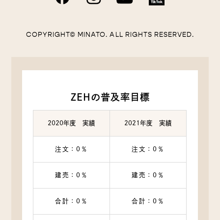
住所，電話番号，メールアドレス，銀行口座番号，クレジ
ットカード番号，運転免許証番号などの個人情報をお尋ね
することがあります。また，ユーザーと提携先などとの間
COPYRIGHT© MINATO. ALL RIGHTS RESERVED.
でなされたユーザーの個人情報を含む取引記録や，決済に
関する情報を当社の提携先（情報提供元，広告主，広告配
信先などを含みます。以下，｢提携先｣といいます。）など
から収集することがあります。
当社は，ユーザーについて，利用したサービスやソフトウ
エア，購入した商品，閲覧したページや広告の履歴，検索
ZEHの普及率目標
した検索キーワード，利用日時，利用方法，利用環境（携
帯端末を通じてご利用の場合の当該端末の通信状態，利用
に際しての各種設定情報なども含みます），IPアドレス，
2020年度 実績
2021年度 実績
クッキー情報，位置情報，端末の個体識別情報などの履歴
情報および特性情報を，ユーザーが当社や提携先のサービ
注文：0％
注文：0％
スを利用しまたはページを閲覧する際に収集します。
建売：0％
建売：0％
第３条（個人情報を収集・利用する目的）
合計：0％
合計：0％
当社が個人情報を収集・利用する目的は，以下のとおりで