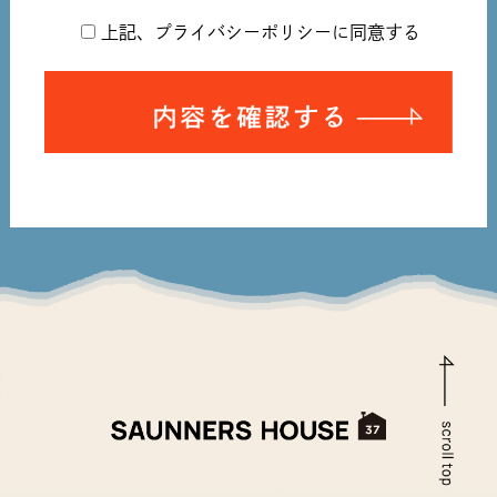
上記、プライバシーポリシーに同意する
第1条（プライバシー情報）
プライバシー情報のうち「個人情報」とは，個人情報保護
法にいう「個人情報」を指すものとし，生存する個人に関
入力内容を確認する
する情報であって，当該情報に含まれる氏名，生年月日，
住所，電話番号，連絡先その他の記述等により特定の個人
を識別できる情報を指します。
プライバシー情報のうち「履歴情報および特性情報」と
は，上記に定める「個人情報」以外のものをいい，ご利用
いただいたサービスやご購入いただいた商品，ご覧になっ
たページや広告の履歴，ユーザーが検索された検索キーワ
ード，ご利用日時，ご利用の方法，ご利用環境，郵便番号
や性別，職業，年齢，ユーザーのIPアドレス，クッキー情
報，位置情報，端末の個体識別情報などを指します。
第２条（プライバシー情報の収集方法）