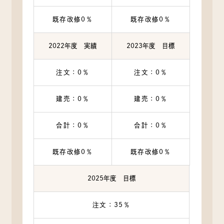
当社が個人情報を収集・利用する目的は，以下のとおりで
す。
既存改修0％
既存改修0％
（1）ユーザーに自分の登録情報の閲覧や修正，利用状況の
閲覧を行っていただくために，氏名，住所，連絡先，支払
方法などの登録情報，利用されたサービスや購入された商
2022年度 実績
2023年度 目標
品，およびそれらの代金などに関する情報を表示する目的
（2）ユーザーにお知らせや連絡をするためにメールアドレ
注文：0％
注文：0％
スを利用する場合やユーザーに商品を送付したり必要に応
じて連絡したりするため，氏名や住所などの連絡先情報を
建売：0％
建売：0％
利用する目的
（3）ユーザーの本人確認を行うために，氏名，生年月日，
住所，電話番号，銀行口座番号，クレジットカード番号，
合計：0％
合計：0％
運転免許証番号，配達証明付き郵便の到達結果などの情報
を利用する目的
既存改修0％
既存改修0％
（4）ユーザーに代金を請求するために，購入された商品名
や数量，利用されたサービスの種類や期間，回数，請求金
額，氏名，住所，銀行口座番号やクレジットカード番号な
2025年度 目標
どの支払に関する情報などを利用する目的
（5）ユーザーが簡便にデータを入力できるようにするため
注文：35％
に，当社に登録されている情報を入力画面に表示させた
り，ユーザーのご指示に基づいて他のサービスなど（提携