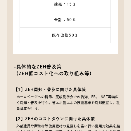
建売：15％
先が提供するものも含みます）に転送したりする目的
（6）代金の支払を遅滞したり第三者に損害を発生させたり
するなど，本サービスの利用規約に違反したユーザーや，
合計：50％
不正・不当な目的でサービスを利用しようとするユーザー
の利用をお断りするために，利用態様，氏名や住所など個
既存改修50％
人を特定するための情報を利用する目的
（7）ユーザーからのお問い合わせに対応するために，お問
い合わせ内容や代金の請求に関する情報など当社がユーザ
ーに対してサービスを提供するにあたって必要となる情報
や，ユーザーのサービス利用状況，連絡先情報などを利用
-具体的なZEH普及策
する目的
（ZEH低コスト化への取り組み等）
（8）上記の利用目的に付随する目的
【1】ZEH周知・普及に向けた具体策
第４条（個人情報の第三者提供）
ホームページへの提示、完成見学会での告知、FB、INST等幅広
く周知・普及を行う。省エネ創エネの技術基準を周知徹底し、社
当社は，次に掲げる場合を除いて，あらかじめユーザーの
員育成を行う。
同意を得ることなく，第三者に個人情報を提供することは
【2】ZEHのコストダウンに向けた具体策
ありません。ただし，個人情報保護法その他の法令で認め
外部建具や断熱材等使用建材の見直しを常に行い費用対効果を踏
られる場合を除きます。