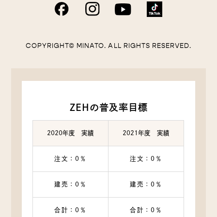
当社は，ユーザーが利用登録をする際に氏名，生年月日，
住所，電話番号，メールアドレス，銀行口座番号，クレジ
ットカード番号，運転免許証番号などの個人情報をお尋ね
することがあります。また，ユーザーと提携先などとの間
COPYRIGHT© MINATO. ALL RIGHTS RESERVED.
でなされたユーザーの個人情報を含む取引記録や，決済に
関する情報を当社の提携先（情報提供元，広告主，広告配
信先などを含みます。以下，｢提携先｣といいます。）など
から収集することがあります。
当社は，ユーザーについて，利用したサービスやソフトウ
エア，購入した商品，閲覧したページや広告の履歴，検索
ZEHの普及率目標
した検索キーワード，利用日時，利用方法，利用環境（携
帯端末を通じてご利用の場合の当該端末の通信状態，利用
に際しての各種設定情報なども含みます），IPアドレス，
2020年度 実績
2021年度 実績
クッキー情報，位置情報，端末の個体識別情報などの履歴
情報および特性情報を，ユーザーが当社や提携先のサービ
注文：0％
注文：0％
スを利用しまたはページを閲覧する際に収集します。
建売：0％
建売：0％
第３条（個人情報を収集・利用する目的）
合計：0％
合計：0％