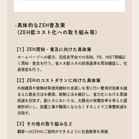
（7）ユーザーからのお問い合わせに対応するために，お問
い合わせ内容や代金の請求に関する情報など当社がユーザ
ーに対してサービスを提供するにあたって必要となる情報
や，ユーザーのサービス利用状況，連絡先情報などを利用
-具体的なZEH普及策
する目的
（ZEH低コスト化への取り組み等）
（8）上記の利用目的に付随する目的
【1】ZEH周知・普及に向けた具体策
第４条（個人情報の第三者提供）
ホームページへの提示、完成見学会での告知、FB、INST等幅広
く周知・普及を行う。省エネ創エネの技術基準を周知徹底し、社
当社は，次に掲げる場合を除いて，あらかじめユーザーの
員育成を行う。
同意を得ることなく，第三者に個人情報を提供することは
【2】ZEHのコストダウンに向けた具体策
ありません。ただし，個人情報保護法その他の法令で認め
外部建具や断熱材等使用建材の見直しを常に行い費用対効果を踏
られる場合を除きます。
まえた最良方法を模索。断熱工法を検討し、省力化における原価
（1）法令に基づく場合
低減を目指す。創エネにおいては、太陽光の発電効率を考えた屋
（2）人の生命，身体または財産の保護のために必要がある
根形状にし、設置工事が難易にならなくすることで工事費削減を
場合であって，本人の同意を得ることが困難であるとき
目指す。
（3）公衆衛生の向上または児童の健全な育成の推進のため
に特に必要がある場合であって，本人の同意を得ることが
【3】その他の取り組みなど
困難であるとき
顧客へのZEHのご説明ができるように社員教育を実施
（4）国の機関もしくは地方公共団体またはその委託を受け