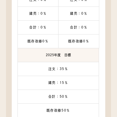
スを利用する場合やユーザーに商品を送付したり必要に応
じて連絡したりするため，氏名や住所などの連絡先情報を
建売：0％
建売：0％
利用する目的
（3）ユーザーの本人確認を行うために，氏名，生年月日，
住所，電話番号，銀行口座番号，クレジットカード番号，
合計：0％
合計：0％
運転免許証番号，配達証明付き郵便の到達結果などの情報
を利用する目的
既存改修0％
既存改修0％
（4）ユーザーに代金を請求するために，購入された商品名
や数量，利用されたサービスの種類や期間，回数，請求金
額，氏名，住所，銀行口座番号やクレジットカード番号な
2025年度 目標
どの支払に関する情報などを利用する目的
（5）ユーザーが簡便にデータを入力できるようにするため
注文：35％
に，当社に登録されている情報を入力画面に表示させた
り，ユーザーのご指示に基づいて他のサービスなど（提携
建売：15％
先が提供するものも含みます）に転送したりする目的
（6）代金の支払を遅滞したり第三者に損害を発生させたり
するなど，本サービスの利用規約に違反したユーザーや，
合計：50％
不正・不当な目的でサービスを利用しようとするユーザー
の利用をお断りするために，利用態様，氏名や住所など個
既存改修50％
人を特定するための情報を利用する目的