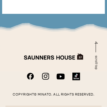
する情報であって，当該情報に含まれる氏名，生年月日，
住所，電話番号，連絡先その他の記述等により特定の個人
を識別できる情報を指します。
プライバシー情報のうち「履歴情報および特性情報」と
は，上記に定める「個人情報」以外のものをいい，ご利用
いただいたサービスやご購入いただいた商品，ご覧になっ
たページや広告の履歴，ユーザーが検索された検索キーワ
ード，ご利用日時，ご利用の方法，ご利用環境，郵便番号
や性別，職業，年齢，ユーザーのIPアドレス，クッキー情
報，位置情報，端末の個体識別情報などを指します。
第２条（プライバシー情報の収集方法）
当社は，ユーザーが利用登録をする際に氏名，生年月日，
住所，電話番号，メールアドレス，銀行口座番号，クレジ
ットカード番号，運転免許証番号などの個人情報をお尋ね
することがあります。また，ユーザーと提携先などとの間
COPYRIGHT© MINATO. ALL RIGHTS RESERVED.
でなされたユーザーの個人情報を含む取引記録や，決済に
関する情報を当社の提携先（情報提供元，広告主，広告配
信先などを含みます。以下，｢提携先｣といいます。）など