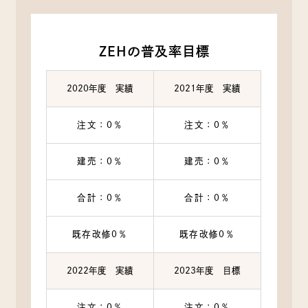
から収集することがあります。
当社は，ユーザーについて，利用したサービスやソフトウ
エア，購入した商品，閲覧したページや広告の履歴，検索
ZEHの普及率目標
した検索キーワード，利用日時，利用方法，利用環境（携
帯端末を通じてご利用の場合の当該端末の通信状態，利用
に際しての各種設定情報なども含みます），IPアドレス，
2020年度 実績
2021年度 実績
クッキー情報，位置情報，端末の個体識別情報などの履歴
情報および特性情報を，ユーザーが当社や提携先のサービ
注文：0％
注文：0％
スを利用しまたはページを閲覧する際に収集します。
建売：0％
建売：0％
第３条（個人情報を収集・利用する目的）
合計：0％
合計：0％
当社が個人情報を収集・利用する目的は，以下のとおりで
す。
既存改修0％
既存改修0％
（1）ユーザーに自分の登録情報の閲覧や修正，利用状況の
閲覧を行っていただくために，氏名，住所，連絡先，支払
方法などの登録情報，利用されたサービスや購入された商
2022年度 実績
2023年度 目標
品，およびそれらの代金などに関する情報を表示する目的
（2）ユーザーにお知らせや連絡をするためにメールアドレ
注文：0％
注文：0％