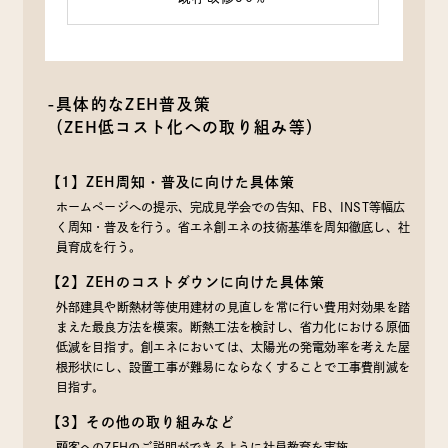
-具体的なZEH普及策
（ZEH低コスト化への取り組み等）
【1】ZEH周知・普及に向けた具体策
ホームページへの提示、完成見学会での告知、FB、INST等幅広
く周知・普及を行う。省エネ創エネの技術基準を周知徹底し、社
員育成を行う。
【2】ZEHのコストダウンに向けた具体策
外部建具や断熱材等使用建材の見直しを常に行い費用対効果を踏
まえた最良方法を模索。断熱工法を検討し、省力化における原価
低減を目指す。創エネにおいては、太陽光の発電効率を考えた屋
根形状にし、設置工事が難易にならなくすることで工事費削減を
目指す。
【3】その他の取り組みなど
顧客へのZEHのご説明ができるように社員教育を実施