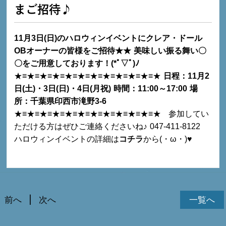
まご招待♪
11月3日(日)のハロウィンイベントにクレア・ドール
OBオーナーの皆様をご招待★★
美味しい振る舞い〇
〇をご用意しております！(*ﾟ▽ﾟ)ﾉ
★≡★≡★≡★≡★≡★≡★≡★≡★≡★≡★≡★
日程：11月2
日(土)・3日(日)・4日(月祝)
時間：11:00～17:00
場
所：千葉県印西市滝野3-6
★≡★≡★≡★≡★≡★≡★≡★≡★≡★≡★≡★
参加してい
ただける方はぜひご連絡くださいね♪
047-411-8122
ハロウィンイベントの詳細は
コチラ
から(・ω・)♥
前へ
次へ
一覧へ