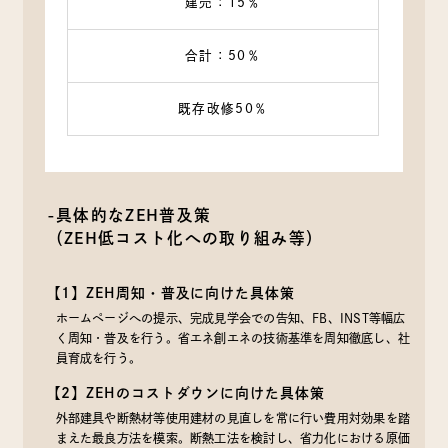
建売：15％
合計：50％
既存改修50％
-具体的なZEH普及策
（ZEH低コスト化への取り組み等）
【1】ZEH周知・普及に向けた具体策
ホームページへの提示、完成見学会での告知、FB、INST等幅広
く周知・普及を行う。省エネ創エネの技術基準を周知徹底し、社
員育成を行う。
【2】ZEHのコストダウンに向けた具体策
外部建具や断熱材等使用建材の見直しを常に行い費用対効果を踏
まえた最良方法を模索。断熱工法を検討し、省力化における原価