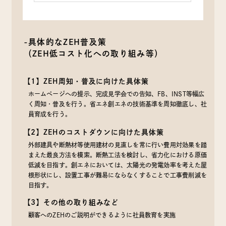
-具体的なZEH普及策
（ZEH低コスト化への取り組み等）
【1】ZEH周知・普及に向けた具体策
ホームページへの提示、完成見学会での告知、FB、INST等幅広
く周知・普及を行う。省エネ創エネの技術基準を周知徹底し、社
員育成を行う。
【2】ZEHのコストダウンに向けた具体策
外部建具や断熱材等使用建材の見直しを常に行い費用対効果を踏
まえた最良方法を模索。断熱工法を検討し、省力化における原価
低減を目指す。創エネにおいては、太陽光の発電効率を考えた屋
根形状にし、設置工事が難易にならなくすることで工事費削減を
目指す。
【3】その他の取り組みなど
顧客へのZEHのご説明ができるように社員教育を実施