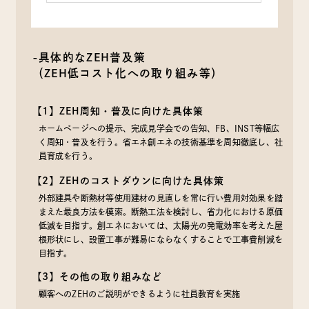
-具体的なZEH普及策
（ZEH低コスト化への取り組み等）
【1】ZEH周知・普及に向けた具体策
ホームページへの提示、完成見学会での告知、FB、INST等幅広
く周知・普及を行う。省エネ創エネの技術基準を周知徹底し、社
員育成を行う。
【2】ZEHのコストダウンに向けた具体策
外部建具や断熱材等使用建材の見直しを常に行い費用対効果を踏
まえた最良方法を模索。断熱工法を検討し、省力化における原価
低減を目指す。創エネにおいては、太陽光の発電効率を考えた屋
根形状にし、設置工事が難易にならなくすることで工事費削減を
目指す。
【3】その他の取り組みなど
顧客へのZEHのご説明ができるように社員教育を実施