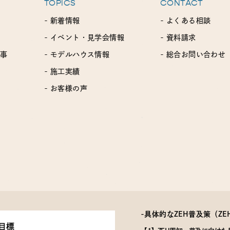
TOPICS
CONTACT
- 新着情報
- よくある相談
- イベント・見学会情報
- 資料請求
工事
- モデルハウス情報
- 総合お問い合わせ
- 施工実績
- お客様の声
-具体的なZEH普及策
（Z
目標