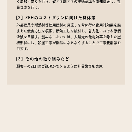
く周知・普及を行う。省エネ創エネの技術基準を周知徹底し、社
員育成を行う。
【2】ZEHのコストダウンに向けた具体策
外部建具や断熱材等使用建材の見直しを常に行い費用対効果を踏
まえた最良方法を模索。断熱工法を検討し、省力化における原価
低減を目指す。創エネにおいては、太陽光の発電効率を考えた屋
根形状にし、設置工事が難易にならなくすることで工事費削減を
目指す。
【3】その他の取り組みなど
顧客へのZEHのご説明ができるように社員教育を実施