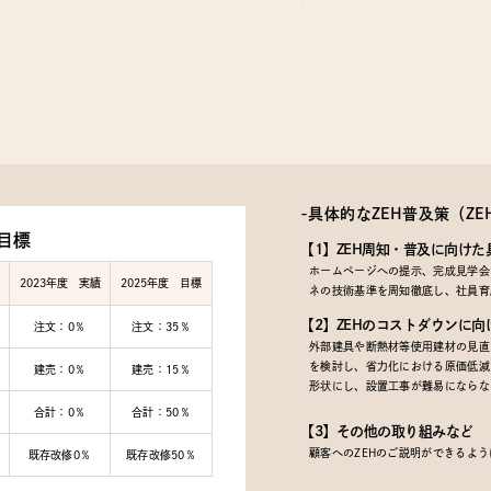
-具体的なZEH普及策
（Z
目標
【1】ZEH周知・普及に向けた
ホームページへの提示、完成見学会で
2023年度 実績
2025年度 目標
ネの技術基準を周知徹底し、社員育
【2】ZEHのコストダウンに向
注文：0％
注文：35％
外部建具や断熱材等使用建材の見直
を検討し、省力化における原価低減
建売：0％
建売：15％
形状にし、設置工事が難易にならな
合計：0％
合計：50％
【3】その他の取り組みなど
顧客へのZEHのご説明ができるよ
既存改修0％
既存改修50％