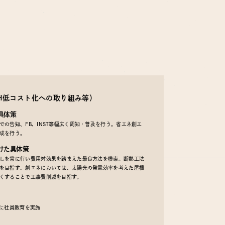
EH低コスト化への取り組み等）
具体策
の告知、FB、INST等幅広く周知・普及を行う。省エネ創エ
成を行う。
けた具体策
しを常に行い費用対効果を踏まえた最良方法を模索。断熱工法
を目指す。創エネにおいては、太陽光の発電効率を考えた屋根
くすることで工事費削減を目指す。
うに社員教育を実施