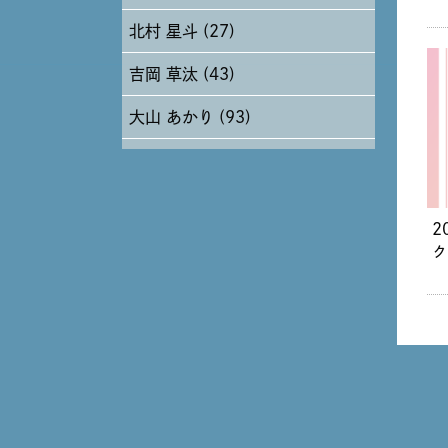
北村 星斗 (27)
2024年5月 (19)
吉岡 草汰 (43)
2024年4月 (17)
大山 あかり (93)
安田 早那 (60)
戸田 好紀 (81)
2
木村 珠梨音 (101)
ク
石川 滉大 (66)
神定 龍杜 (13)