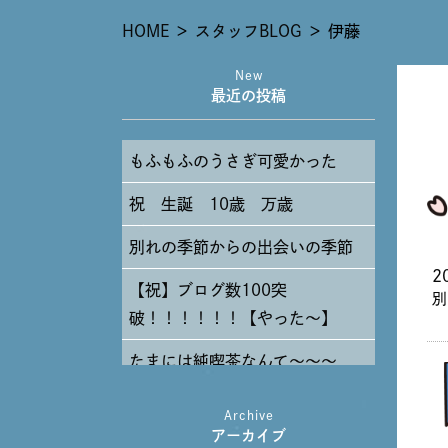
HOME
＞
スタッフBLOG
＞
伊藤
New
最近の投稿
もふもふのうさぎ可愛かった
祝 生誕 10歳 万歳
別れの季節からの出会いの季節
2
【祝】ブログ数100突
別
破！！！！！！【やった～】
たまには純喫茶なんて～～～
Archive
アーカイブ