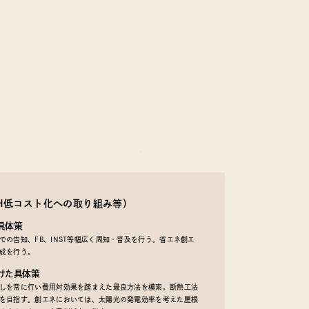
EH低コスト化への取り組み等）
具体策
の告知、FB、INST等幅広く周知・普及を行う。省エネ創エ
成を行う。
けた具体策
しを常に行い費用対効果を踏まえた最良方法を模索。断熱工法
を目指す。創エネにおいては、太陽光の発電効率を考えた屋根