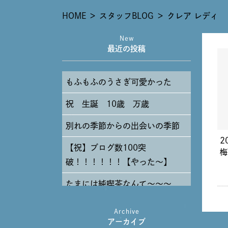
HOME
＞
スタッフBLOG
＞
クレア レディ
New
最近の投稿
もふもふのうさぎ可愛かった
祝 生誕 10歳 万歳
別れの季節からの出会いの季節
2
【祝】ブログ数100突
梅
破！！！！！！【やった～】
たまには純喫茶なんて～～～
Archive
アーカイブ