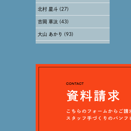
北村 星斗 (27)
2024年5月 (19)
吉岡 草汰 (43)
2024年4月 (17)
大山 あかり (93)
安田 早那 (60)
戸田 好紀 (81)
木村 珠梨音 (101)
石川 滉大 (66)
神定 龍杜 (13)