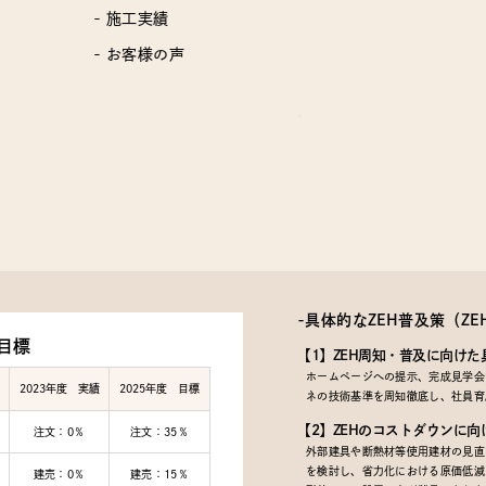
- 施工実績
- お客様の声
-具体的なZEH普及策
（Z
目標
【1】ZEH周知・普及に向けた
ホームページへの提示、完成見学会で
2023年度 実績
2025年度 目標
ネの技術基準を周知徹底し、社員育
【2】ZEHのコストダウンに向
注文：0％
注文：35％
外部建具や断熱材等使用建材の見直
を検討し、省力化における原価低減
建売：0％
建売：15％