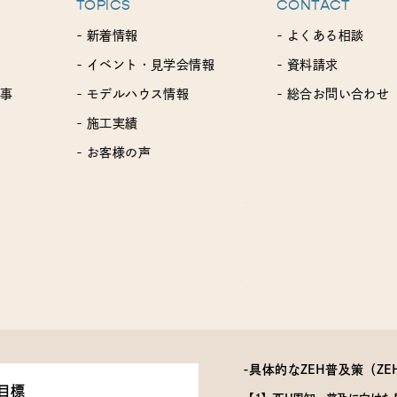
TOPICS
CONTACT
- 新着情報
- よくある相談
- イベント・見学会情報
- 資料請求
工事
- モデルハウス情報
- 総合お問い合わせ
- 施工実績
- お客様の声
-具体的なZEH普及策
（Z
目標