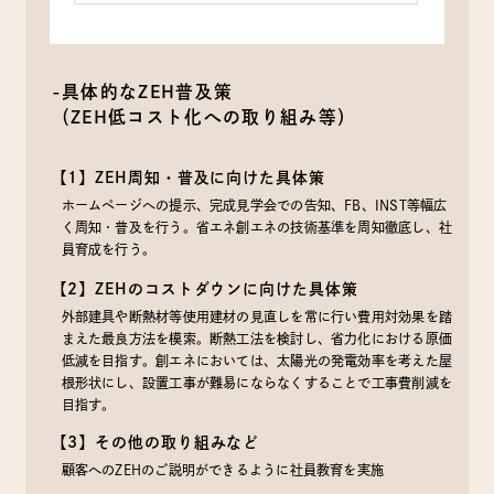
-具体的なZEH普及策
（ZEH低コスト化への取り組み等）
【1】ZEH周知・普及に向けた具体策
ホームページへの提示、完成見学会での告知、FB、INST等幅広
く周知・普及を行う。省エネ創エネの技術基準を周知徹底し、社
員育成を行う。
【2】ZEHのコストダウンに向けた具体策
外部建具や断熱材等使用建材の見直しを常に行い費用対効果を踏
まえた最良方法を模索。断熱工法を検討し、省力化における原価
低減を目指す。創エネにおいては、太陽光の発電効率を考えた屋
根形状にし、設置工事が難易にならなくすることで工事費削減を
目指す。
【3】その他の取り組みなど
顧客へのZEHのご説明ができるように社員教育を実施