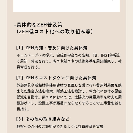
-具体的なZEH普及策
（ZEH低コスト化への取り組み等）
【1】ZEH周知・普及に向けた具体策
ホームページへの提示、完成見学会での告知、FB、INST等幅広
く周知・普及を行う。省エネ創エネの技術基準を周知徹底し、社
員育成を行う。
【2】ZEHのコストダウンに向けた具体策
外部建具や断熱材等使用建材の見直しを常に行い費用対効果を踏
まえた最良方法を模索。断熱工法を検討し、省力化における原価
低減を目指す。創エネにおいては、太陽光の発電効率を考えた屋
根形状にし、設置工事が難易にならなくすることで工事費削減を
目指す。
【3】その他の取り組みなど
顧客へのZEHのご説明ができるように社員教育を実施