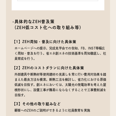
-具体的なZEH普及策
（ZEH低コスト化への取り組み等）
【1】ZEH周知・普及に向けた具体策
ホームページへの提示、完成見学会での告知、FB、INST等幅広
く周知・普及を行う。省エネ創エネの技術基準を周知徹底し、社
員育成を行う。
【2】ZEHのコストダウンに向けた具体策
外部建具や断熱材等使用建材の見直しを常に行い費用対効果を踏
まえた最良方法を模索。断熱工法を検討し、省力化における原価
低減を目指す。創エネにおいては、太陽光の発電効率を考えた屋
根形状にし、設置工事が難易にならなくすることで工事費削減を
目指す。
【3】その他の取り組みなど
顧客へのZEHのご説明ができるように社員教育を実施