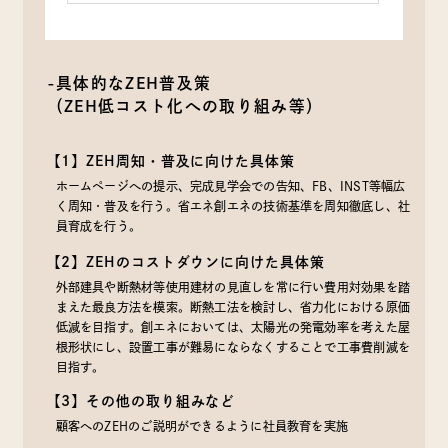
-具体的なZEH普及策
（ZEH低コスト化への取り組み等）
【1】ZEH周知・普及に向けた具体策
ホームページへの提示、完成見学会での告知、FB、INST等幅広
く周知・普及を行う。省エネ創エネの技術基準を周知徹底し、社
員育成を行う。
【2】ZEHのコストダウンに向けた具体策
外部建具や断熱材等使用建材の見直しを常に行い費用対効果を踏
まえた最良方法を模索。断熱工法を検討し、省力化における原価
低減を目指す。創エネにおいては、太陽光の発電効率を考えた屋
根形状にし、設置工事が難易にならなくすることで工事費削減を
目指す。
【3】その他の取り組みなど
顧客へのZEHのご説明ができるように社員教育を実施