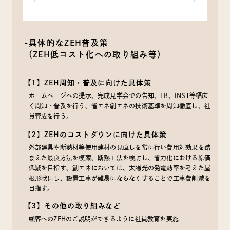
-具体的なZEH普及策
（ZEH低コスト化への取り組み等）
【1】ZEH周知・普及に向けた具体策
ホームページへの提示、完成見学会での告知、FB、INST等幅広
く周知・普及を行う。省エネ創エネの技術基準を周知徹底し、社
員育成を行う。
【2】ZEHのコストダウンに向けた具体策
外部建具や断熱材等使用建材の見直しを常に行い費用対効果を踏
まえた最良方法を模索。断熱工法を検討し、省力化における原価
低減を目指す。創エネにおいては、太陽光の発電効率を考えた屋
根形状にし、設置工事が難易にならなくすることで工事費削減を
目指す。
【3】その他の取り組みなど
顧客へのZEHのご説明ができるように社員教育を実施