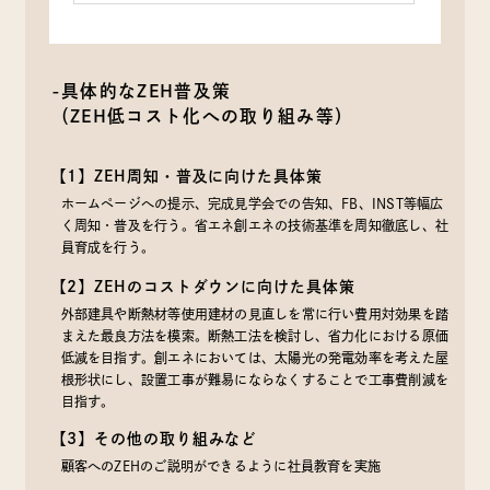
-具体的なZEH普及策
（ZEH低コスト化への取り組み等）
【1】ZEH周知・普及に向けた具体策
ホームページへの提示、完成見学会での告知、FB、INST等幅広
く周知・普及を行う。省エネ創エネの技術基準を周知徹底し、社
員育成を行う。
【2】ZEHのコストダウンに向けた具体策
外部建具や断熱材等使用建材の見直しを常に行い費用対効果を踏
まえた最良方法を模索。断熱工法を検討し、省力化における原価
低減を目指す。創エネにおいては、太陽光の発電効率を考えた屋
根形状にし、設置工事が難易にならなくすることで工事費削減を
目指す。
【3】その他の取り組みなど
顧客へのZEHのご説明ができるように社員教育を実施