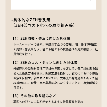
-具体的なZEH普及策
（ZEH低コスト化への取り組み等）
【1】ZEH周知・普及に向けた具体策
ホームページへの提示、完成見学会での告知、FB、INST等幅広
く周知・普及を行う。省エネ創エネの技術基準を周知徹底し、社
員育成を行う。
【2】ZEHのコストダウンに向けた具体策
外部建具や断熱材等使用建材の見直しを常に行い費用対効果を踏
まえた最良方法を模索。断熱工法を検討し、省力化における原価
低減を目指す。創エネにおいては、太陽光の発電効率を考えた屋
根形状にし、設置工事が難易にならなくすることで工事費削減を
目指す。
【3】その他の取り組みなど
顧客へのZEHのご説明ができるように社員教育を実施