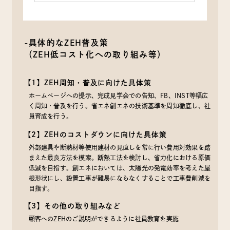
-具体的なZEH普及策
（ZEH低コスト化への取り組み等）
【1】ZEH周知・普及に向けた具体策
ホームページへの提示、完成見学会での告知、FB、INST等幅広
く周知・普及を行う。省エネ創エネの技術基準を周知徹底し、社
員育成を行う。
【2】ZEHのコストダウンに向けた具体策
外部建具や断熱材等使用建材の見直しを常に行い費用対効果を踏
まえた最良方法を模索。断熱工法を検討し、省力化における原価
低減を目指す。創エネにおいては、太陽光の発電効率を考えた屋
根形状にし、設置工事が難易にならなくすることで工事費削減を
目指す。
【3】その他の取り組みなど
顧客へのZEHのご説明ができるように社員教育を実施