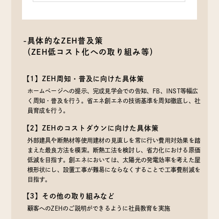
-具体的なZEH普及策
（ZEH低コスト化への取り組み等）
【1】ZEH周知・普及に向けた具体策
ホームページへの提示、完成見学会での告知、FB、INST等幅広
く周知・普及を行う。省エネ創エネの技術基準を周知徹底し、社
員育成を行う。
【2】ZEHのコストダウンに向けた具体策
外部建具や断熱材等使用建材の見直しを常に行い費用対効果を踏
まえた最良方法を模索。断熱工法を検討し、省力化における原価
低減を目指す。創エネにおいては、太陽光の発電効率を考えた屋
根形状にし、設置工事が難易にならなくすることで工事費削減を
目指す。
【3】その他の取り組みなど
顧客へのZEHのご説明ができるように社員教育を実施